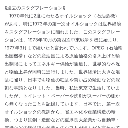
§過去のスタグフレーション§
1970年代に2度にわたるオイルショック（石油危機）
があり、特に1973年の第一次オイルショックは世界経済
をスタグフレーションに陥れました。このスタグフレー
ションは、1973年10月の第四次中東戦争を機に始まり、
1977年3月まで続いたと言われています。OPEC（石油輸
出国機構）などの産油国による原油価格の引き上げと輸
出制限によってエネルギー供給が逼迫し、世界的な不況
と物価上昇が同時に進行しました。世界経済は大きな混
乱に陥り、日本でも物価の狂乱や買い占め騒動などの深
刻な事態となりました。当時、私は東京で生活していま
したが、トイレット・ペーパーや洗剤がスーパーの棚か
ら無くなったことを記憶しています。日本では、第一次
オイルショックの教訓から、省エネ化や産業構造の転
換、つまり鉄鋼・造船などの重厚長大産業から自動車・
電機などの軽薄短小産業へのシフトが進んだと言われて