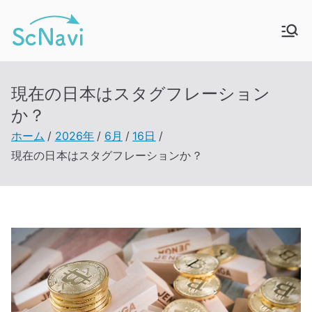
内
容
ScNavi – スクナ
新卒採用マッチングサービス
を
ス
ビ
キ
現在の日本はスタグフレーション
ッ
か？
プ
ホーム
2026年
6月
16日
現在の日本はスタグフレーションか？