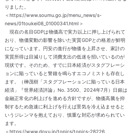
りました。
＜https://www.soumu.go.jp/menu_news/s-
news/01toukei08_01000341.html＞
現在の名目GDPは物価高で実力以上に押し上げられて
おり、物価変動の影響を除いた実質GDPとの格差が鮮明
になっています。円安の進行が物価を上昇させ、家計の
実質所得は目減りして消費支出の低迷を招いているのが
現状です。そのため、すでに日本経済がスタグフレーシ
ョンに陥っていると警鐘を鳴らすエコノミストも存在し
ます。（榊茂樹「スタグフレーションに陥っている日本
経済」『世界経済評論』No. 3500、2024年7月）日銀は
金融正常化の利上げを進める方針ですが、物価高騰を抑
制するため急速に利上げを行えば景気を冷え込ませると
いうジレンマを抱えており、慎重な対応が求められてい
ます。
＜https://www.doyu.jp/topics/topics-28226