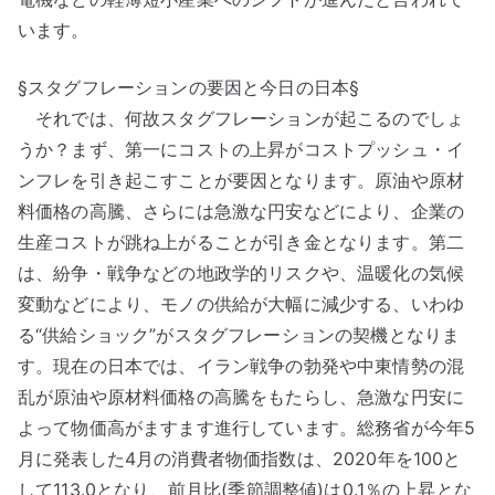
います。
§スタグフレーションの要因と今日の日本§
それでは、何故スタグフレーションが起こるのでしょ
うか？まず、第一にコストの上昇がコストプッシュ・イ
ンフレを引き起こすことが要因となります。原油や原材
料価格の高騰、さらには急激な円安などにより、企業の
生産コストが跳ね上がることが引き金となります。第二
は、紛争・戦争などの地政学的リスクや、温暖化の気候
変動などにより、モノの供給が大幅に減少する、いわゆ
る“供給ショック”がスタグフレーションの契機となりま
す。現在の日本では、イラン戦争の勃発や中東情勢の混
乱が原油や原材料価格の高騰をもたらし、急激な円安に
よって物価高がますます進行しています。総務省が今年5
月に発表した4月の消費者物価指数は、2020年を100と
して113.0となり、前月比(季節調整値)は0.1％の上昇とな