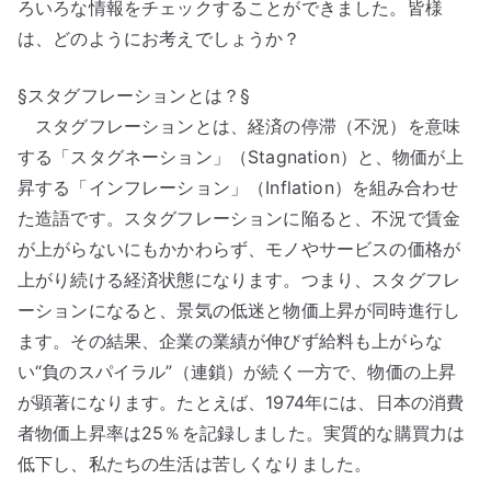
ろいろな情報をチェックすることができました。皆様
レ
は、どのようにお考えでしょうか？
ー
シ
§スタグフレーションとは？§
ョ
スタグフレーションとは、経済の停滞（不況）を意味
ン
する「スタグネーション」（Stagnation）と、物価が上
か？
昇する「インフレーション」（Inflation）を組み合わせ
へ
の
た造語です。スタグフレーションに陥ると、不況で賃金
が上がらないにもかかわらず、モノやサービスの価格が
上がり続ける経済状態になります。つまり、スタグフレ
ーションになると、景気の低迷と物価上昇が同時進行し
ます。その結果、企業の業績が伸びず給料も上がらな
い“負のスパイラル”（連鎖）が続く一方で、物価の上昇
が顕著になります。たとえば、1974年には、日本の消費
者物価上昇率は25％を記録しました。実質的な購買力は
低下し、私たちの生活は苦しくなりました。