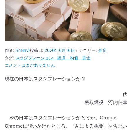
作者:
ScNavi
投稿日:
2026年6月16日
カテゴリー:
企業
タグ:
スタグフレーション 経済 物価 賃金
現
コメントはまだありません
在
現在の日本はスタグフレーションか？
の
日
代
本
は
表取締役 河内信幸
ス
タ
今の日本はスタグフレーションかどうか、Google
グ
Chromeに問いかけたところ、「AIによる概要」を含むい
フ