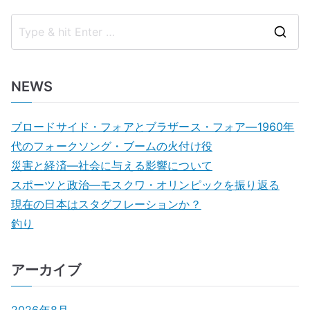
S
e
a
NEWS
r
c
ブロードサイド・フォアとブラザース・フォア―1960年
h
代のフォークソング・ブームの火付け役
f
災害と経済―社会に与える影響について
o
スポーツと政治―モスクワ・オリンピックを振り返る
r
現在の日本はスタグフレーションか？
:
釣り
アーカイブ