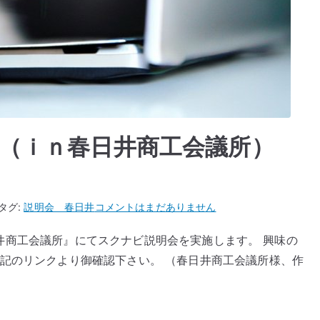
（ｉｎ春日井商工会議所）
ス
タグ:
説明会 春日井
コメントはまだありません
ク
『春日井商工会議所』にてスクナビ説明会を実施します。 興味の
ナ
下記のリンクより御確認下さい。 （春日井商工会議所様、作
ビ
説
明
会