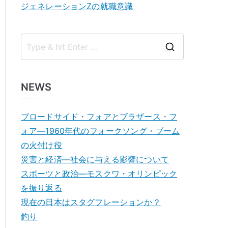
ジェネレーションZの就職意識
S
e
a
NEWS
r
c
ブロードサイド・フォアとブラザース・フ
h
ォア―1960年代のフォークソング・ブーム
f
の火付け役
o
災害と経済―社会に与える影響について
r
スポーツと政治―モスクワ・オリンピック
:
を振り返る
現在の日本はスタグフレーションか？
釣り