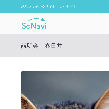
内
就活マッチングサイト スクナビ！
容
を
ス
ScNavi – 
新卒採用マッチングサービス
キ
ッ
プ
説明会 春日井