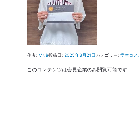
自
作者:
MNB
投稿日:
2025年3月21日
カテゴリー:
学生
コメ
己
このコンテンツは会員企業のみ閲覧可能です
PR
へ
の