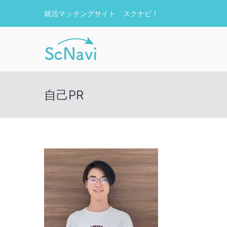
内
就活マッチングサイト スクナビ！
容
を
ス
ScNavi – 
新卒採用マッチングサービス
キ
ッ
プ
自己PR