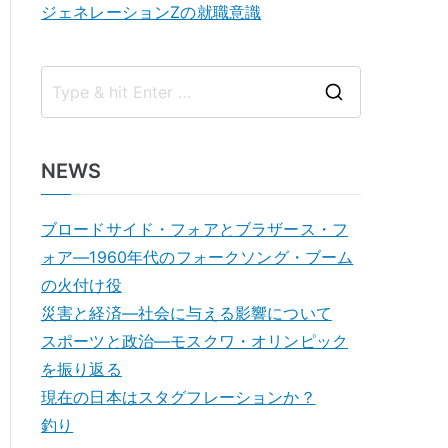
ジェネレーションZの就職意識
S
e
a
NEWS
r
c
ブロードサイド・フォアとブラザース・フ
h
ォア―1960年代のフォークソング・ブーム
f
の火付け役
o
災害と経済―社会に与える影響について
r
スポーツと政治―モスクワ・オリンピック
:
を振り返る
現在の日本はスタグフレーションか？
釣り