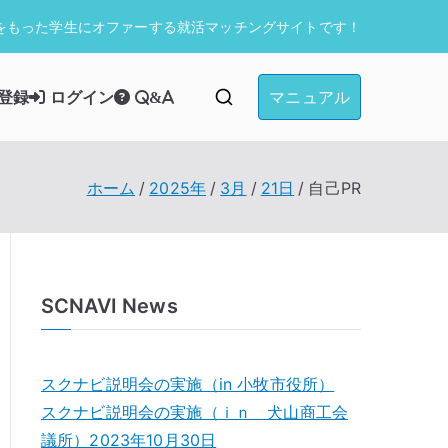
をもった学生にオファーする就活マッチングサイトです！
マニュアル
登録
ログイン
Q&A
ホーム
2025年
3月
21日
自己PR
SCNAVI News
スクナビ説明会の実施（in 小牧市役所）
スクナビ説明会の実施（ｉｎ 犬山商工会
議所）2023年10月30日