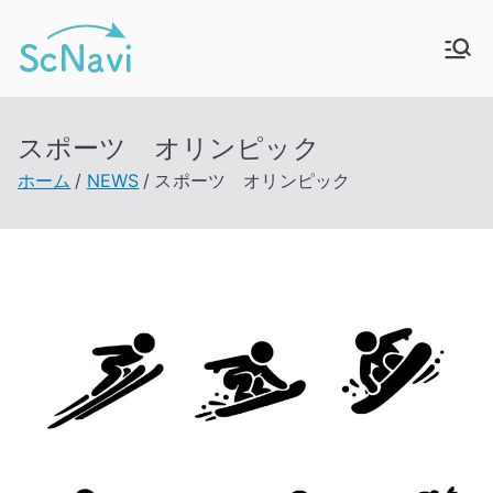
内
容
ScNavi – スクナ
新卒採用マッチングサービス
を
ス
ビ
キ
スポーツ オリンピック
ッ
ホーム
NEWS
スポーツ オリンピック
プ