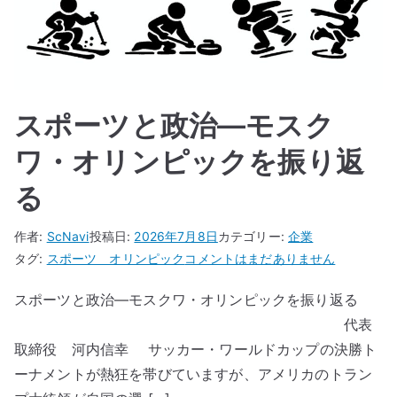
スポーツと政治―モスク
ワ・オリンピックを振り返
る
作者:
ScNavi
投稿日:
2026年7月8日
カテゴリー:
企業
ス
タグ:
スポーツ オリンピック
コメントはまだありません
ポ
スポーツと政治―モスクワ・オリンピックを振り返る
ー
代表
ツ
と
取締役 河内信幸 サッカー・ワールドカップの決勝ト
政
ーナメントが熱狂を帯びていますが、アメリカのトラン
治