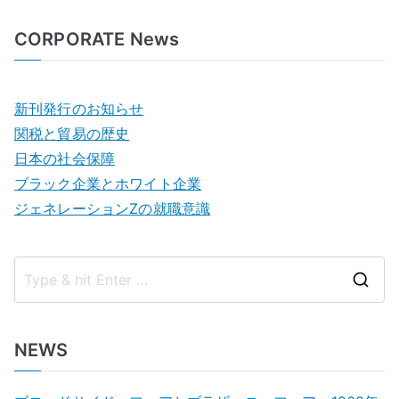
CORPORATE News
新刊発行のお知らせ
関税と貿易の歴史
日本の社会保障
ブラック企業とホワイト企業
ジェネレーションZの就職意識
S
e
a
NEWS
r
c