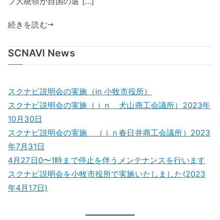
プ大統領が自国の選 […]
―
モ
続きを読む
ス
ク
SCNAVI News
ワ・
オ
リ
スクナビ説明会の実施（in 小牧市役所）
ン
スクナビ説明会の実施（ｉｎ 犬山商工会議所）2023年
ピ
10月30日
ッ
ク
スクナビ説明会の実施 （ｉｎ春日井商工会議所）2023
を
年7月31日
振
4月27日0〜1時まで停止を伴うメンテナンスを行います
り
スクナビ説明会を小牧市役所で実施いたしました(2023
返
年4月17日)
る
へ
の