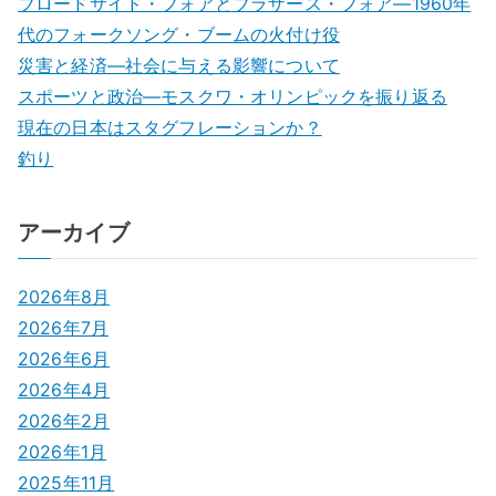
ブロードサイド・フォアとブラザース・フォア―1960年
h
代のフォークソング・ブームの火付け役
f
災害と経済―社会に与える影響について
o
スポーツと政治―モスクワ・オリンピックを振り返る
r
現在の日本はスタグフレーションか？
:
釣り
アーカイブ
2026年8月
2026年7月
2026年6月
2026年4月
2026年2月
2026年1月
2025年11月