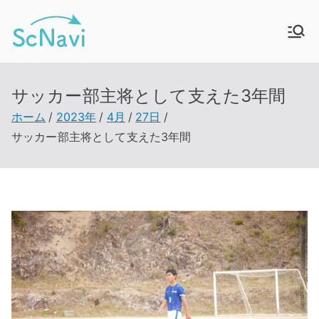
内
容
ScNavi – スクナ
新卒採用マッチングサービス
を
ス
ビ
キ
サッカー部主将として支えた3年間
ッ
ホーム
2023年
4月
27日
プ
サッカー部主将として支えた3年間