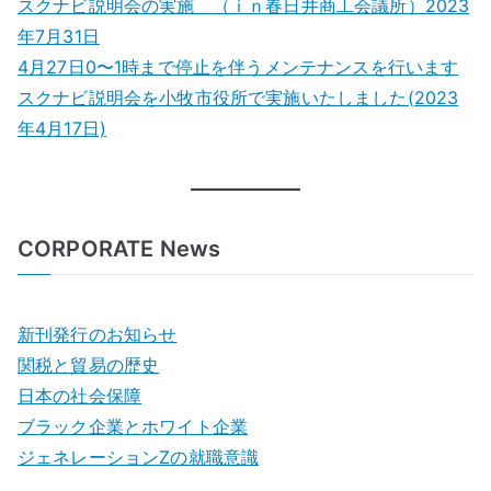
スクナビ説明会の実施 （ｉｎ春日井商工会議所）2023
支
年7月31日
え
4月27日0〜1時まで停止を伴うメンテナンスを行います
た
スクナビ説明会を小牧市役所で実施いたしました(2023
3
年4月17日)
年
間
へ
の
CORPORATE News
新刊発行のお知らせ
関税と貿易の歴史
日本の社会保障
ブラック企業とホワイト企業
ジェネレーションZの就職意識