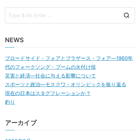
S
e
a
NEWS
r
c
ブロードサイド・フォアとブラザース・フォア―1960年
h
代のフォークソング・ブームの火付け役
f
災害と経済―社会に与える影響について
o
スポーツと政治―モスクワ・オリンピックを振り返る
r
現在の日本はスタグフレーションか？
:
釣り
アーカイブ