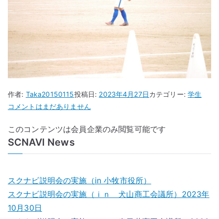
作者:
Taka20150115
投稿日:
2023年4月27日
カテゴリー:
学生
サ
コメントはまだありません
ッ
このコンテンツは会員企業のみ閲覧可能です
カ
SCNAVI News
ー
部
主
将
スクナビ説明会の実施（in 小牧市役所）
と
スクナビ説明会の実施（ｉｎ 犬山商工会議所）2023年
し
10月30日
て